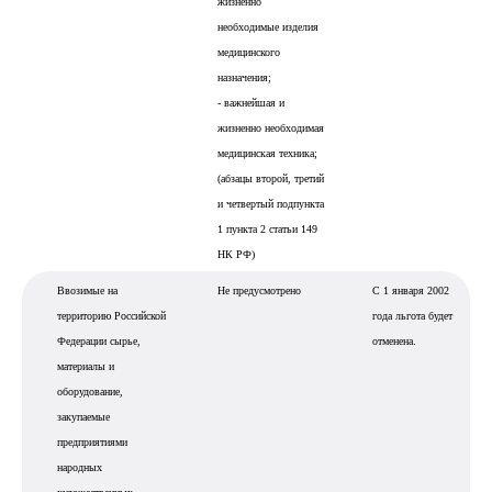
жизненно
необходимые изделия
медицинского
назначения;
- важнейшая и
жизненно необходимая
медицинская техника;
(абзацы второй, третий
и четвертый подпункта
1 пункта 2 статьи 149
НК РФ)
Ввозимые на
Не предусмотрено
С 1 января 2002
территорию Российской
года льгота будет
Федерации сырье,
отменена.
материалы и
оборудование,
закупаемые
предприятиями
народных