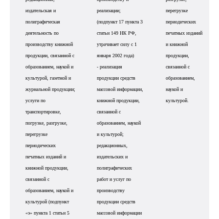
издательская и
реализации;
перегрузке
полиграфическая
(подпункт 17 пункта 3
периодических
деятельность по
статьи 149 НК РФ,
печатных изданий
производству книжной
утрачивает силу с 1
и книжной
продукции, связанной с
января 2002 года)
продукции,
образованием, наукой и
- реализация
связанной с
культурой, газетной и
продукции средств
образованием,
журнальной продукции;
массовой информации,
наукой и
услуги по
книжной продукции,
культурой.
транспортировке,
связанной с
погрузке, разгрузке,
образованием, наукой
перегрузке
и культурой;
периодических
редакционных,
печатных изданий и
издательских и
книжной продукции,
полиграфических
связанной с
работ и услуг по
образованием, наукой и
производству
культурой (подпункт
продукции средств
«э» пункта 1 статьи 5
массовой информации