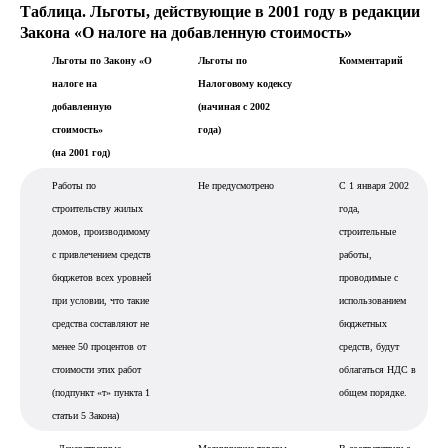
Таблица. Льготы, действующие в 2001 году в редакции
Закона «О налоге на добавленную стоимость»
Льготы по Закону «О
Льготы по
Комментарий
налоге на
Налоговому кодексу
добавленную
(начиная с 2002
стоимость»
года)
(на 2001 год)
Работы по
Не предусмотрено
С 1 января 2002
строительству жилых
года,
домов, производимому
строительные
с привлечением средств
работы,
бюджетов всех уровней
проводимые с
при условии, что такие
использованием
средства составляют не
бюджетных
менее 50 процентов от
средств, будут
стоимости этих работ
облагаться НДС в
(подпункт «т» пункта 1
общем порядке.
статьи 5 Закона)