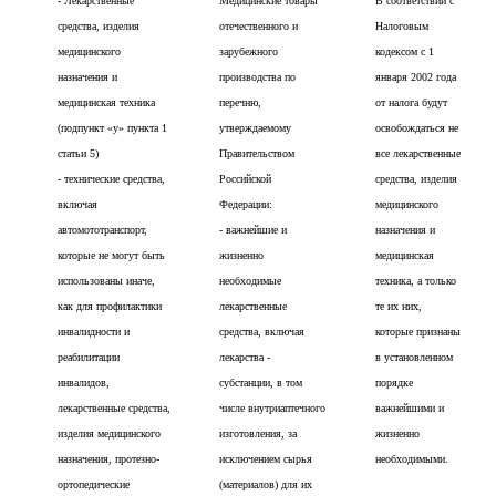
- Лекарственные
Медицинские товары
В соответствии с
средства, изделия
отечественного и
Налоговым
медицинского
зарубежного
кодексом с 1
назначения и
производства по
января 2002 года
медицинская техника
перечню,
от налога будут
(подпункт «у» пункта 1
утверждаемому
освобождаться не
статьи 5)
Правительством
все лекарственные
- технические средства,
Российской
средства, изделия
включая
Федерации:
медицинского
автомототранспорт,
- важнейшие и
назначения и
которые не могут быть
жизненно
медицинская
использованы иначе,
необходимые
техника, а только
как для профилактики
лекарственные
те их них,
инвалидности и
средства, включая
которые признаны
реабилитации
лекарства -
в установленном
инвалидов,
субстанции, в том
порядке
лекарственные средства,
числе внутриаптечного
важнейшими и
изделия медицинского
изготовления, за
жизненно
назначения, протезно-
исключением сырья
необходимыми.
ортопедические
(материалов) для их