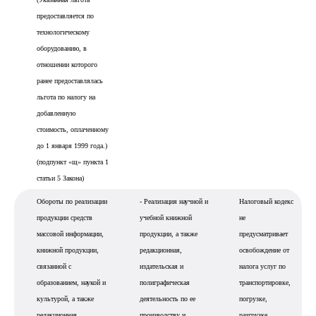
предоставляется по
технологическому
оборудованию, в
отношении которого
ранее предоставлялась
льгота по налогу на
добавленную
стоимость, оплаченному
до 1 января 1999 года.)
(подпункт «щ» пункта 1
статьи 5 Закона)
Обороты по реализации
- Реализация научной и
Налоговый кодекс
продукции средств
учебной книжной
не
массовой информации,
продукции, а также
предусматривает
книжной продукции,
редакционная,
освобождение от
связанной с
издательская и
налога услуг по
образованием, наукой и
полиграфическая
транспортировке,
культурой, а также
деятельность по ее
погрузке,
редакционная,
производству и
разгрузке,