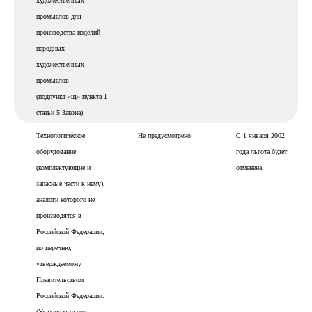
художественных
промыслов для
производства изделий
народных
художественных
промыслов
(подпункт «щ» пункта 1
статьи 5 Закона)
Технологическое
Не предусмотрено
С 1 января 2002
оборудование
года льгота будет
(комплектующие и
отменена.
запасные части к нему),
аналоги которого не
производятся в
Российской Федерации,
по перечню,
утверждаемому
Правительством
Российской Федерации.
(Указанная льгота