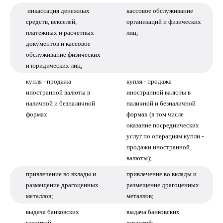
инкассация денежных
кассовое обслуживание
средств, векселей,
организаций и физических
платежных и расчетных
лиц;
документов и кассовое
обслуживание физических
и юридических лиц;
купля - продажа
купля - продажа
иностранной валюты в
иностранной валюты в
наличной и безналичной
наличной и безналичной
формах
формах (в том числе
оказание посреднических
услуг по операциям купли -
продажи иностранной
валюты);
привлечение во вклады и
привлечение во вклады и
размещение драгоценных
размещение драгоценных
металлов;
металлов;
выдача банковских
выдача банковских
гарантий
гарантий;