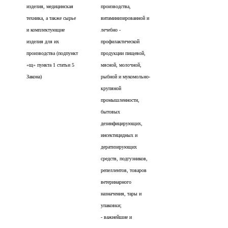
изделия, медицинская
производства,
техника, а также сырье
витаминизированной и
и комплектующие
лечебно -
изделия для их
профилактической
производства (подпункт
продукции пищевой,
«щ» пункта 1 статьи 5
мясной, молочной,
Закона)
рыбной и мукомольно-
крупяной
промышленности,
бытовых
дезинфицирующих,
инсектицидных и
дератизирующих
средств, подгузников,
репеллентов, товаров
ветеринарного
назначения, тары и
упаковки;
- важнейшие и