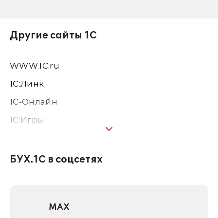
Другие сайты 1С
WWW.1С.ru
1С:Линк
1С-Онлайн
1C:Игры
1С:Предприятие 8
1С:Консалтинг
БУХ.1С в соцсетях
1Софт
1С Отраслевые решения
MAX
1С:Дистрибьюция