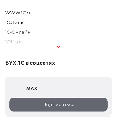
WWW.1С.ru
1С:Линк
1С-Онлайн
1C:Игры
1С:Предприятие 8
1С:Консалтинг
БУХ.1С в соцсетях
1Софт
1С Отраслевые решения
MAX
1С:Дистрибьюция
1С:Образование
Подписаться
ИТС.1C.ru