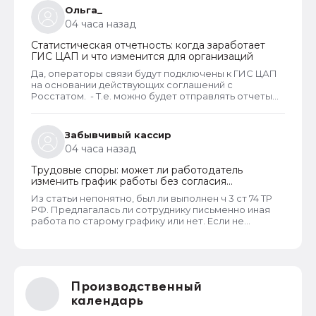
Ольга_
04 часа назад
Статистическая отчетность: когда заработает
ГИС ЦАП и что изменится для организаций
Да, операторы связи будут подключены к ГИС ЦАП
на основании действующих соглашений с
Росстатом. - Т.е. можно будет отправлять отчеты
через оператора, а оператор будет их передавать
в ГИС ЦАП?
Забывчивый кассир
04 часа назад
Трудовые споры: может ли работодатель
изменить график работы без согласия
сотрудника
Из статьи непонятно, был ли выполнен ч 3 ст 74 ТР
РФ. Предлагалась ли сотруднику письменно иная
работа по старому графику или нет. Если не
предлагалась, так как ее не было, работодатель
должен был инициировать увольнение сотрудника с
выплатой всех положенных ему компенсаций при
таком виде увольнения (не по собственному
желанию или соглашению сторон).
Производственный
календарь