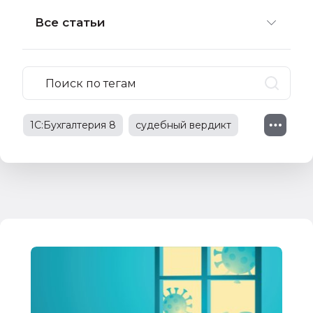
Все статьи
1С:Бухгалтерия 8
судебный вердикт
судебное решение
1С:Зарплата и управление персоналом
1С:Предприятие 8
судебная практика
трудовые споры
изменения в законодательстве
трудовые отношения
НДС