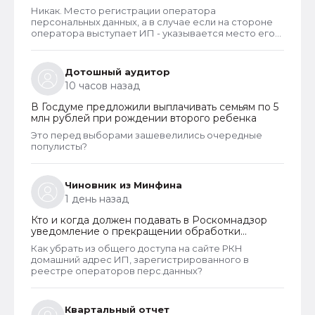
персональных данных
Никак. Место регистрации оператора
персональных данных, а в случае если на стороне
оператора выступает ИП - указывается место его
жительства, является обязательным и
неотъемлемым атрибутом реестра РКН. Данная
информация подлежит обязательному
Дотошный аудитор
размещению в реестре наряду со всеми прочими
10 часов назад
сведениями. Делается это для того, чтобы у
субъектов ПД имелась возможность в случае
В Госдуме предложили выплачивать семьям по 5
нарушения их прав обратиться непосредственно к
млн рублей при рождении второго ребенка
оператору для устранения нарушений.
Это перед выборами зашевелились очередные
популисты?
Чиновник из Минфина
1 день назад
Кто и когда должен подавать в Роскомнадзор
уведомление о прекращении обработки
персональных данных
Как убрать из общего доступа на сайте РКН
домашний адрес ИП, зарегистрированного в
реестре операторов перс.данных?
Квартальный отчет