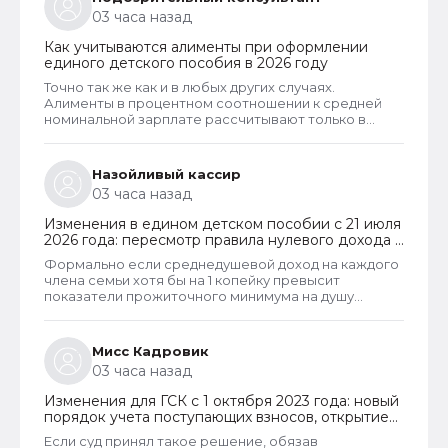
03 часа назад
Как учитываются алименты при оформлении
единого детского пособия в 2026 году
Точно так же как и в любых других случаях.
Алименты в процентном соотношении к средней
номинальной зарплате рассчитывают только в
случаях, когда алименты официально не
оформлены и разведенный заявитель их не
получает. Но долг по алиментам может возникнуть
Назойливый кассир
только тогда, когда алименты оформлены в
03 часа назад
соответствии с судебным решением. И если есть
решение суда, то алименты рассчитывают в
Изменения в едином детском пособии с 21 июля
фактическом размере. То есть, в том размере,
2026 года: пересмотр правила нулевого дохода и
который указан судом.
новый порядок оформления пособий по месту
Формально если среднедушевой доход на каждого
пребывания
члена семьи хотя бы на 1 копейку превысит
показатели прожиточного минимума на душу
населения, то у СФР появляется достаточное
основание для отказа в пособии. Такое отказ, к
сожалению, оспорить уже не удастся. Исключение
Мисс Кадровик
из этого правила сделано только для многодетных
03 часа назад
семей. При незначительном превышении доходов
таким семьям теперь не отказывают в выплате.
Изменения для ГСК с 1 октября 2023 года: новый
порядок учета поступающих взносов, открытие
расчетных счетов и переход на применение
Если суд принял такое решение, обязав