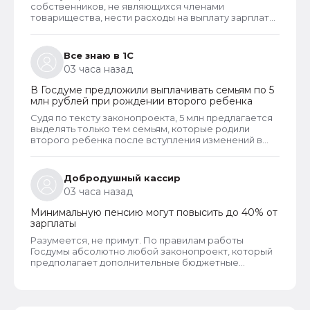
бухгалтерского ПО
собственников, не являющихся членами
товарищества, нести расходы на выплату зарплаты
председателю, то такое решение неправомерно и
может быть оспорено в вышестоящем суде. Но
скорее всего речь в споре шла не о зарплате или
Все знаю в 1С
не только о зарплате председателя, но и об оплате
03 часа назад
его услуг, которые он может оказывать наряду со
своей основной деятельностью. Такие услуги и
В Госдуме предложили выплачивать семьям по 5
работы должны оплачивать все собственники
млн рублей при рождении второго ребенка
гаражей.
Судя по тексту законопроекта, 5 млн предлагается
выделять только тем семьям, которые родили
второго ребенка после вступления изменений в
законную силу, если их конечно когда-либо примут,
что навряд ли. Тем семьям, в которых к моменты
принятия проекта, уже был второй ребенок, а
Добродушный кассир
также многодетным семьям, документ не
03 часа назад
предлагает никаких мер поддержки. Очевидно,
цель проекта - стимулирование именно на
Минимальную пенсию могут повысить до 40% от
рождение второго ребенка.
зарплаты
Разумеется, не примут. По правилам работы
Госдумы абсолютно любой законопроект, который
предполагает дополнительные бюджетные
расходы (а СФР частично финансируется из
бюджета) или сокращение бюджетных доходов,
должен получить обязательное одобрение
Правительства РФ. Этот же законопроект такого