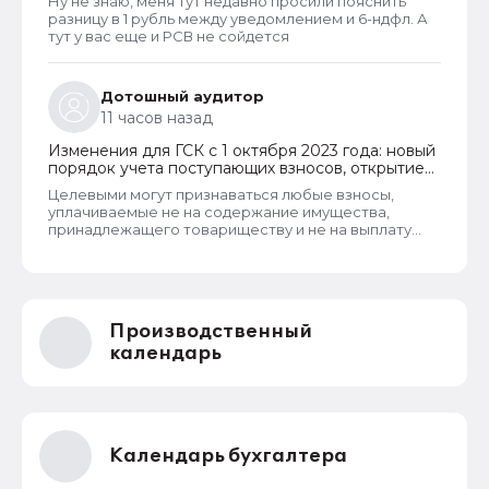
Ну не знаю, меня тут недавно просили пояснить
разницу в 1 рубль между уведомлением и 6-ндфл. А
тут у вас еще и РСВ не сойдется
Дотошный аудитор
11 часов назад
Изменения для ГСК с 1 октября 2023 года: новый
порядок учета поступающих взносов, открытие
расчетных счетов и переход на применение
Целевыми могут признаваться любые взносы,
бухгалтерского ПО
уплачиваемые не на содержание имущества,
принадлежащего товариществу и не на выплату
заработной платы правлению и бухгалтерии
товарищества. Перечень целевых взносов законом
не ограничен. Взносы могут собираться на любые
цели, за которые проголосует общее собрание
собственников. Пример целевых взносов - взносы
Производственный
на установку видеонаблюдения, охранных систем и
шлагбаумов. Платить их должны все собственники
календарь
гаражей.
Календарь бухгалтера