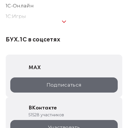
1С-Онлайн
1C:Игры
1С:Предприятие 8
1С:Консалтинг
БУХ.1С в соцсетях
1Софт
1С Отраслевые решения
MAX
1С:Дистрибьюция
1С:Образование
Подписаться
ИТС.1C.ru
Образовательные программы
ВКонтакте
1С для торговли
51528 участников
1С:Торговая площадка
Участвовать