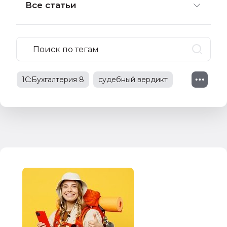
Все статьи
1С:Бухгалтерия 8
судебный вердикт
судебное решение
1С:Зарплата и управление персоналом
1С:Предприятие 8
судебная практика
трудовые споры
изменения в законодательстве
трудовые отношения
проф. Пятов