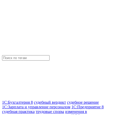
1С:Бухгалтерия 8
судебный вердикт
судебное решение
1С:Зарплата и управление персоналом
1С:Предприятие 8
судебная практика
трудовые споры
изменения в