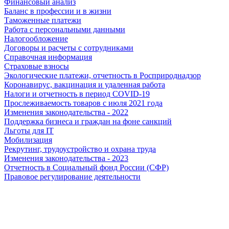
Финансовый анализ
Баланс в профессии и в жизни
Таможенные платежи
Работа с персональными данными
Налогообложение
Договоры и расчеты с сотрудниками
Справочная информация
Страховые взносы
Экологические платежи, отчетность в Росприроднадзор
Коронавирус, вакцинация и удаленная работа
Налоги и отчетность в период COVID-19
Прослеживаемость товаров с июля 2021 года
Изменения законодательства - 2022
Поддержка бизнеса и граждан на фоне санкций
Льготы для IT
Мобилизация
Рекрутинг, трудоустройство и охрана труда
Изменения законодательства - 2023
Отчетность в Социальный фонд России (СФР)
Правовое регулирование деятельности