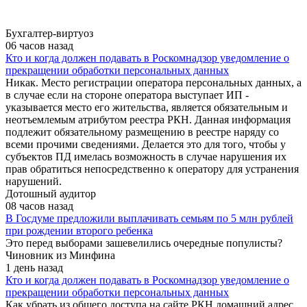
Бухгалтер-виртуоз
06 часов назад
Кто и когда должен подавать в Роскомнадзор уведомление о
прекращении обработки персональных данных
Никак. Место регистрации оператора персональных данных, а
в случае если на стороне оператора выступает ИП -
указывается место его жительства, является обязательным и
неотъемлемым атрибутом реестра РКН. Данная информация
подлежит обязательному размещению в реестре наряду со
всеми прочими сведениями. Делается это для того, чтобы у
субъектов ПД имелась возможность в случае нарушения их
прав обратиться непосредственно к оператору для устранения
нарушений.
Дотошный аудитор
08 часов назад
В Госдуме предложили выплачивать семьям по 5 млн рублей
при рождении второго ребенка
Это перед выборами зашевелились очередные популисты?
Чиновник из Минфина
1 день назад
Кто и когда должен подавать в Роскомнадзор уведомление о
прекращении обработки персональных данных
Как убрать из общего доступа на сайте РКН домашний адрес