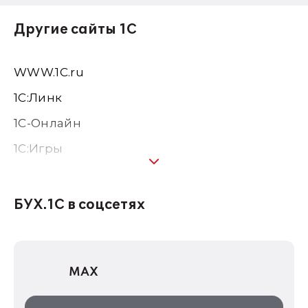
Другие сайты 1С
WWW.1С.ru
1С:Линк
1С-Онлайн
1C:Игры
1С:Предприятие 8
1С:Консалтинг
БУХ.1С в соцсетях
1Софт
1С Отраслевые решения
MAX
1С:Дистрибьюция
1С:Образование