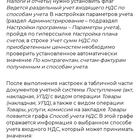
Налоги и отчеты
) нужно установить флаг
Ведется раздельный учет входящего НДС по
способам учета
.
В настройках параметров учета
(раздел
Администрирование
– подраздел
Настройки программы – Параметры учета
),
пройдя по гиперссылке
Настройка плана
счетов
, в строке
Учет сумм НДС по
приобретенным ценностям
необходимо
проверить установленное автоматически
значение
По контрагентам, счетам-фактурам
полученным и способам учета.
После выполнения настроек в табличной части
документов учетной системы
Поступление (акт,
накладная, УПД)
с видом операции
Товары
(накладная, УПД)
, а также с видом операции
Товары, услуги, комиссия
на закладке
Товары
появится графа
Способ учета НДС.
В этой графе
отражается информация о выбранном способе
учета входного НДС, который может принимать
значения: