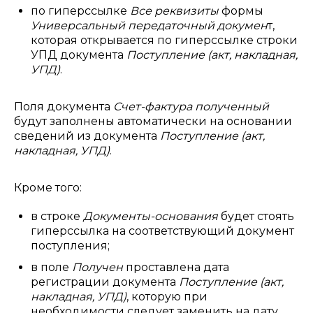
по гиперссылке
Все реквизиты
формы
Универсальный передаточный докумен
т,
которая открывается по гиперссылке строки
УПД документа
Поступление (акт, накладная,
УПД)
.
Поля документа
Счет-фактура полученный
будут заполнены автоматически на основании
сведений из документа
Поступление (акт,
накладная, УПД)
.
Кроме того:
в строке
Документы-основания
будет стоять
гиперссылка на соответствующий документ
поступления;
в поле
Получен
проставлена дата
регистрации документа
Поступление (акт,
накладная, УПД)
, которую при
необходимости следует заменить на дату