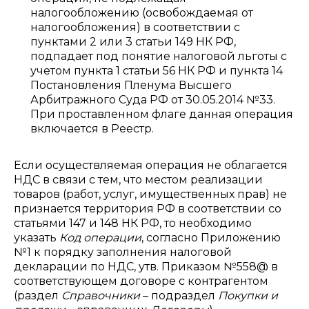
налогообложению (освобождаемая от
налогообложения) в соответствии с
пунктами 2 или 3 статьи 149 НК РФ,
подпадает под понятие налоговой льготы с
учетом пункта 1 статьи 56 НК РФ и пункта 14
Постановления Пленума Высшего
Арбитражного Суда РФ от 30.05.2014 №33.
При проставленном флаге данная операция
включается в Реестр.
Если осуществляемая операция не облагается
НДС в связи с тем, что местом реализации
товаров (работ, услуг, имущественных прав) не
признается территория РФ в соответствии со
статьями 147 и 148 НК РФ, то необходимо
указать
Код операции
, согласно Приложению
№1 к порядку заполнения налоговой
декларации по НДС, утв. Приказом №558@ в
соответствующем договоре с контрагентом
(раздел
Справочники
– подраздел
Покупки и