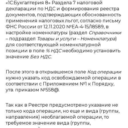
«1С:Бухгалтерия 8» Раздела 7 налоговой
декларации по НДС и формирования реестра
документов, подтверждающих обоснованность
применения налоговых льгот, согласно письму
ФНС России от 12.11.2020 №ЕА-4-15/18589, в
настройке номенклатуры (раздел
Справочники
– подраздел
Товары и услуги – Номенклатура
)
для соответствующей номенклатурной
позиции в поле
% НДС
необходимо установить
значение
Без НДС.
После этого в открывшемся поле
Код операции
нужно указать код освобождаемой операции в
соответствии с Приложением №1 к Порядку,
утв. приказом №558@.
Так как в Реестре предусмотрено указание не
только кода операции, но еще и вида (группы,
направления) необлагаемой операции, то
требуемое значение вида (группы,