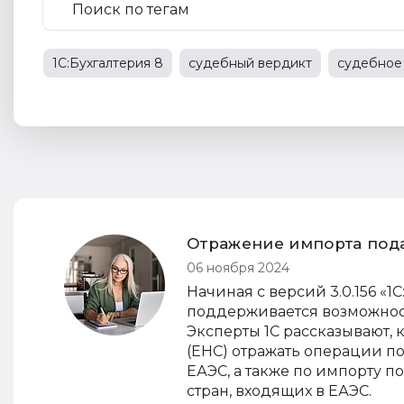
1С:Бухгалтерия 8
судебный вердикт
судебное
1С:Предприятие 8
судебная практика
трудовы
трудовые отношения
НДС
Отражение импорта пода
06 ноября 2024
Начиная с версий 3.0.156 «1С
поддерживается возможнос
Эксперты 1С рассказывают, 
(ЕНС) отражать операции по
ЕАЭС, а также по импорту п
стран, входящих в ЕАЭС.