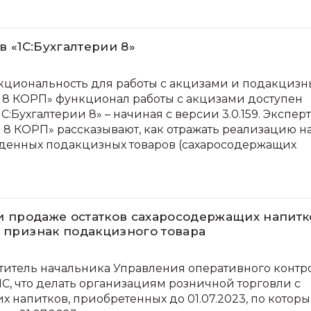
в «1С:Бухгалтерии 8»
нкциональность для работы с акцизами и подакциз
ии 8 КОРП» функционал работы с акцизами доступен
«1С:Бухгалтерии 8» – начиная с версии 3.0.159. Экспер
 8 КОРП» рассказывают, как отражать реализацию н
денных подакцизных товаров (сахаросодержащих
ри продаже остатков сахаросодержащих напитк
ь признак подакцизного товара
титель начальника Управления оперативного контр
С, что делать
организациям розничной торговли с
 напитков, приобретенных до 01.07.2023, по котор