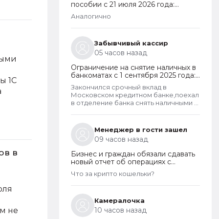
пособии с 21 июля 2026 года:
пересмотр правила нулевого
Аналогично
дохода и новый порядок
оформления пособий по месту
пребывания
Забывчивый кассир
05 часов назад
ными
Ограничение на снятие наличных в
банкоматах с 1 сентября 2025 года:
ты 1С
какие операции заблокируют и как
Закончился срочный вклад в
а
отменить запрет
Московском кредитном банке,поехал
в отделение банка снять наличными в
банкомате. Операция для меня
типичная. При попытке снятия карту
заблокировали на 48 часов.Кассу в
Менеджер в гости зашел
отделении полгода назад
09 часов назад
ликвидировали.
ов в
Бизнес и граждан обязали сдавать
новый отчет об операциях с
криптовалютами на иностранных
Что за крипто кошельки?
платформах
оля
Камералочка
ым не
10 часов назад