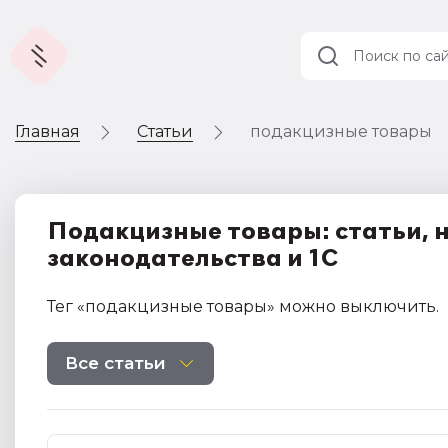
Главная
Статьи
подакцизные товары
Учет и
налогообложение
Автоматизация
Подакцизные товары: статьи, 
законодательства и 1С
Тег
«подакцизные товары»
можно выключить
.
Все статьи