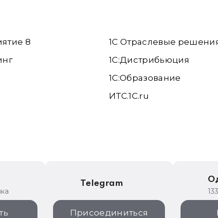
иятие 8
1С Отраслевые решени
инг
1С:Дистрибьюция
1С:Образование
ИТС.1C.ru
е
О
Telegram
ика
13
ть
Присоединиться