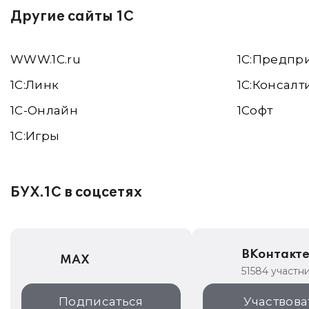
Другие сайты 1С
WWW.1С.ru
1С:Предпр
1С:Линк
1С:Консалт
1С-Онлайн
1Софт
1C:Игры
БУХ.1С в соцсетях
ВКонтакт
MAX
51584 участн
Подписаться
Участвова