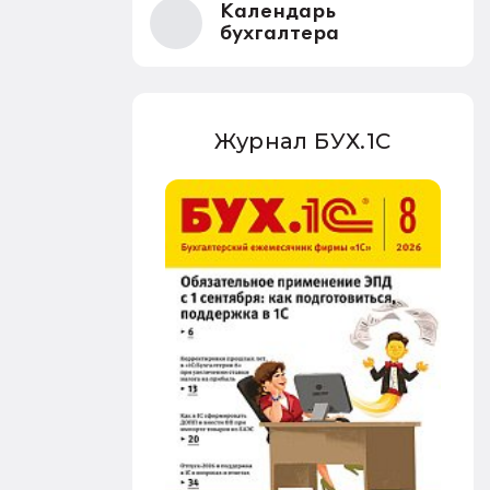
пособие они все равно получают. Но
Календарь
других семей это не коснулось.
бухгалтера
Журнал БУХ.1С