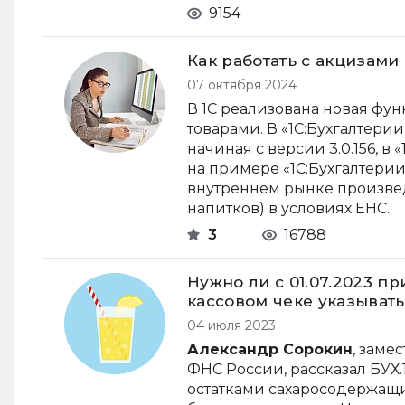
9154
Как работать с акцизами 
07 октября 2024
В 1С реализована новая фу
товарами. В «1С:Бухгалтер
начиная с версии 3.0.156, в 
на примере «1С:Бухгалтерии
внутреннем рынке произве
напитков) в условиях ЕНС.
3
16788
Нужно ли с 01.07.2023 п
кассовом чеке указыват
04 июля 2023
Александр Сорокин
, з
амес
ФНС России, рассказал БУХ.1
остатками сахаросодержащих