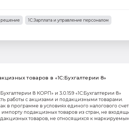
 решение
1С:Зарплата и управление персоналом
е споры
изменения в законодательстве
кцизных товаров в «1С:Бухгалтерии 8»
:Бухгалтерии 8 КОРП» и 3.0.159 «1С:Бухгалтерии 8»
ть работы с акцизами и подакцизными товарами.
как в программе в условиях единого налогового счет
 импорту подакцизных товаров из стран, не входящи
одакцизных товаров, не относящихся к маркируемым