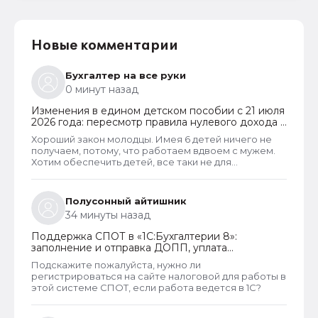
Новые комментарии
Бухгалтер на все руки
0 минут назад
Изменения в едином детском пособии с 21 июля
2026 года: пересмотр правила нулевого дохода и
новый порядок оформления пособий по месту
Хороший закон молодцы. Имея 6 детей ничего не
пребывания
получаем, потому, что работаем вдвоем с мужем.
Хотим обеспечить детей, все таки не для
государства родили. А вот алкаши и наркаманы да
лентяи которые сидят на больничных и типо
работают чтобы получать пособия их все же
Полусонный айтишник
получают. Так что могу сказать что как то не
34 минуты назад
правельно распределены критерии оценивания
дохода.
Поддержка СПОТ в «1С:Бухгалтерии 8»:
заполнение и отправка ДОПП, уплата
обеспечительного платежа и получение QR-
Подскажите пожалуйста, нужно ли
кода
регистрироваться на сайте налоговой для работы в
этой системе СПОТ, если работа ведется в 1С?