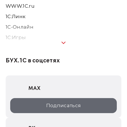
WWW.1С.ru
1С:Линк
1С-Онлайн
1C:Игры
1С:Предприятие 8
1С:Консалтинг
БУХ.1С в соцсетях
1Софт
1С Отраслевые решения
MAX
1С:Дистрибьюция
1С:Образование
Подписаться
ИТС.1C.ru
Образовательные программы