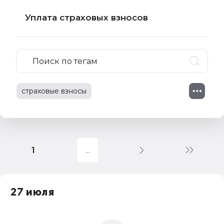
Уплата страховых взносов
страховые взносы
фиксированные страховые взносы
страховые взносы на травматизм
1
взноcы в ПФР
уплата налогов
взносы в ФСС
27 июля
индивидуальный предприниматель
освобождение от страховых взносов