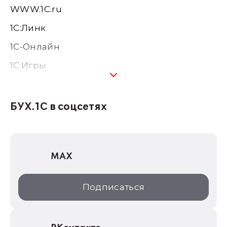
WWW.1С.ru
1С:Линк
1С-Онлайн
1C:Игры
1С:Предприятие 8
1С:Консалтинг
БУХ.1С в соцсетях
1Софт
1С Отраслевые решения
MAX
1С:Дистрибьюция
1С:Образование
Подписаться
ИТС.1C.ru
Образовательные программы