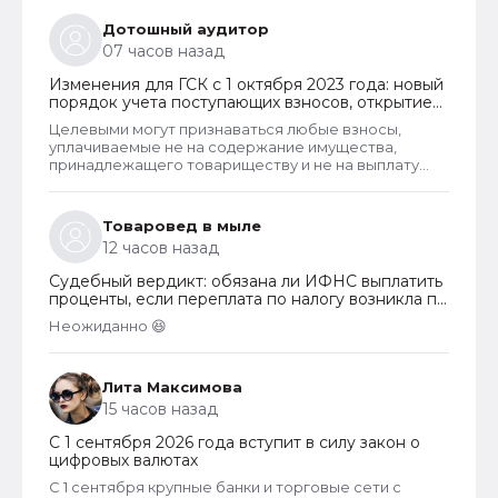
Дотошный аудитор
07 часов назад
Изменения для ГСК с 1 октября 2023 года: новый
порядок учета поступающих взносов, открытие
расчетных счетов и переход на применение
Целевыми могут признаваться любые взносы,
бухгалтерского ПО
уплачиваемые не на содержание имущества,
принадлежащего товариществу и не на выплату
заработной платы правлению и бухгалтерии
товарищества. Перечень целевых взносов законом
не ограничен. Взносы могут собираться на любые
Товаровед в мыле
цели, за которые проголосует общее собрание
12 часов назад
собственников. Пример целевых взносов - взносы
на установку видеонаблюдения, охранных систем и
Судебный вердикт: обязана ли ИФНС выплатить
шлагбаумов. Платить их должны все собственники
проценты, если переплата по налогу возникла по
гаражей.
вине налогоплательщика
Неожиданно 😆
Лита Максимова
15 часов назад
С 1 сентября 2026 года вступит в силу закон о
цифровых валютах
С 1 сентября крупные банки и торговые сети с