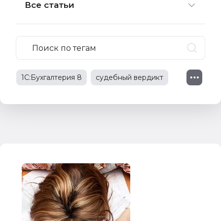
Все статьи
1С:Бухгалтерия 8
судебный вердикт
судебное решение
1С:Зарплата и управление персоналом
1С:Предприятие 8
судебная практика
трудовые споры
изменения в законодательстве
трудовые отношения
НДС