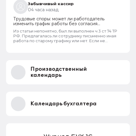
Забывчивый кассир
04 часа назад
Трудовые споры: может ли работодатель
изменить график работы без согласия
сотрудника
Из статьи непонятно, был ли выполнен ч 3 ст 74 ТР
РФ. Предлагалась ли сотруднику письменно иная
работа по старому графику или нет. Если не
предлагалась, так как ее не было, работодатель
должен был инициировать увольнение сотрудника с
выплатой всех положенных ему компенсаций при
таком виде увольнения (не по собственному
желанию или соглашению сторон).
Производственный
календарь
Календарь бухгалтера