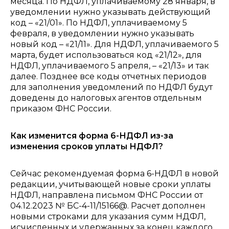
месяца.
По НДФЛ, уплачиваемому 28 января, в
уведомлении нужно указывать действующий
код – «21/01». По НДФЛ, уплачиваемому 5
февраля, в уведомлении нужно указывать
новый код – «21/11». Для НДФЛ, уплачиваемого 5
марта, будет использоваться код «21/12», для
НДФЛ, уплачиваемого 5 апреля, – «21/13» и так
далее.
Позднее все коды отчетных периодов
для заполнения уведомлений по НДФЛ будут
доведены до налоговых агентов отдельным
приказом ФНС России.
Как изменится форма 6-НДФЛ из-за
изменения сроков уплаты НДФЛ?
Сейчас рекомендуемая форма 6-НДФЛ в новой
редакции, учитывающей новые сроки уплаты
НДФЛ, направлена письмом ФНС России от
04.12.2023 № БС-4-11/15166@. Расчет дополнен
новыми строками для указания сумм НДФЛ,
исчисленных и удержанных за конец каждого