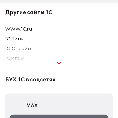
Другие сайты 1С
WWW.1С.ru
1С:Линк
1С-Онлайн
1C:Игры
1С:Предприятие 8
1С:Консалтинг
БУХ.1С в соцсетях
1Софт
1С Отраслевые решения
MAX
1С:Дистрибьюция
1С:Образование