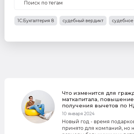
1С:Бухгалтерия 8
судебный вердикт
судебное
1С:Предприятие 8
судебная практика
трудовы
трудовые отношения
НДС
Что изменится для граж
маткапитала, повышение
получения вычетов по 
10 января 2024
Новый год - время подарко
принято для компаний, но 