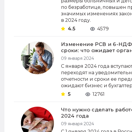
размеры больничных и детс
по безработице, повышен п
значимых изменениях закон
в 2024 году.
4.5
4579
Изменение РСВ и 6-НДФЛ
сроки: что ожидает орга
09 января 2024
С января 2024 года вступа
переходят на уведомительн
отчетности и сроки ее пред
ожидают бизнес и бухгалтер
5
12761
Что нужно сделать рабо
2024 года
09 января 2024
С 1 января 2024 года в Ро