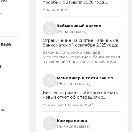
бия
пособии с 21 июля 2026 года:
пересмотр правила нулевого
Аналогично
дохода и новый порядок
ь
оформления пособий по месту
пребывания
Забывчивый кассир
04 часа назад
Ограничение на снятие наличных в
овые
банкоматах с 1 сентября 2025 года:
какие операции заблокируют и как
Закончился срочный вклад в
отменить запрет
Московском кредитном банке,поехал
в отделение банка снять наличными в
и
банкомате. Операция для меня
типичная. При попытке снятия карту
заблокировали на 48 часов.Кассу в
Менеджер в гости зашел
отделении полгода назад
08 часов назад
ликвидировали.
Бизнес и граждан обязали сдавать
новый отчет об операциях с
криптовалютами на иностранных
Что за крипто кошельки?
платформах
ря
Камералочка
08 часов назад