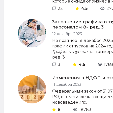
которые ожидают бизнес в 
22
4.5
27
Заполнение графика отпу
персоналом 8» ред. 3
12 декабря 2023
Не позднее 18 декабря 202
график отпусков на 2024 го
График отпусков
на примере
ред. 3.
3
4.5
1768
Изменения в НДФЛ и стр
11 декабря 2023
Федеральный закон от 31.0
РФ, в том числе касающиеся
нововведениях.
5
18783