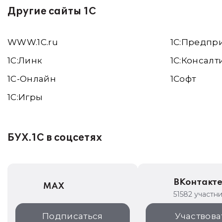
Другие сайты 1С
WWW.1С.ru
1С:Предпр
1С:Линк
1С:Консалт
1С-Онлайн
1Софт
1C:Игры
БУХ.1С в соцсетях
ВКонтакт
MAX
51582 участн
Подписаться
Участвова