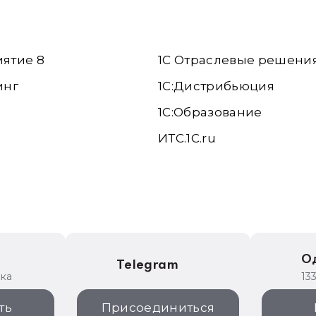
иятие 8
1С Отраслевые решени
инг
1С:Дистрибьюция
1С:Образование
ИТС.1C.ru
е
О
Telegram
ика
13
ть
Присоединиться