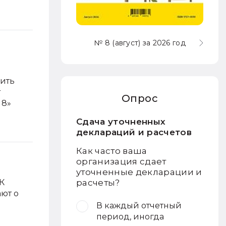
№ 8 (август) за 2026 год
дить
т
Опрос
 8»
Сдача уточненных
деклараций и расчетов
Как часто ваша
организация сдает
уточненные декларации и
К
расчеты?
ают о
В каждый отчетный
период, иногда