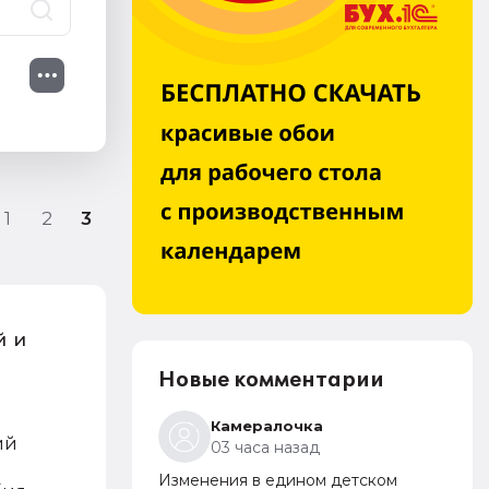
1
2
3
й и
Новые комментарии
Камералочка
ий
03 часа назад
Изменения в едином детском