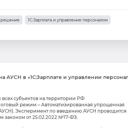
 решение
1С:Зарплата и управление персоналом
е споры
изменения в законодательстве
на АУСН в «1С:Зарплате и управлении персона
я всех субъектов на территории РФ
логовый режим – Автоматизированная упрощенная
АУСН). Эксперимент по введению АУСН проводится 
 законом от 25.02.2022 №17-ФЗ.