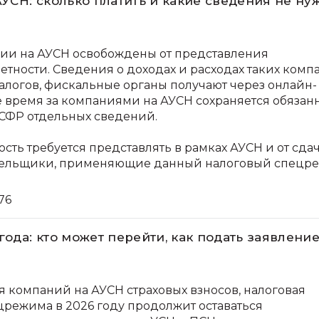
АУСН: сколько платить и какие сведения не ну
нии на АУСН освобождены от представления
етности. Сведения о доходах и расходах таких комп
алогов, фискальные органы получают через онлайн-
ое время за компаниями на АУСН сохраняется обязан
СФР отдельных сведений.
ость требуется представлять в рамках АУСН и от сда
тельщики, применяющие данный налоговый спецр
76
года: кто может перейти, как подать заявление
 компаний на АУСН страховых взносов, налоговая
ецрежима в 2026 году продолжит оставаться