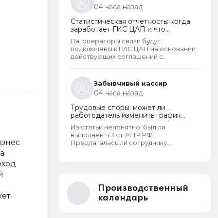
04 часа назад
Статистическая отчетность: когда
заработает ГИС ЦАП и что
изменится для организаций
Да, операторы связи будут
подключены к ГИС ЦАП на основании
действующих соглашений с
Росстатом. - Т.е. можно будет
отправлять отчеты через оператора,
а оператор будет их передавать в
Забывчивый кассир
ГИС ЦАП?
04 часа назад
Трудовые споры: может ли
работодатель изменить график
работы без согласия сотрудника
Из статьи непонятно, был ли
выполнен ч 3 ст 74 ТР РФ.
изнес
Предлагалась ли сотруднику
письменно иная работа по старому
а
графику или нет. Если не
еход
предлагалась, так как ее не было,
й
работодатель должен был
инициировать увольнение сотрудника
Производственный
с выплатой всех положенных ему
жет
компенсаций при таком виде
календарь
увольнения (не по собственному
желанию или соглашению сторон).