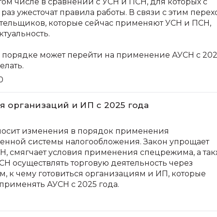
том числе в сравнении с УСН и ПСН, для которых с
раз ужесточат правила работы. В связи с этим перех
тельщиков, которые сейчас применяют УСН и ПСН,
туальность.
ом порядке может перейти на применение АУСН с 20
елать.
0
я организаций и ИП с 2025 года
вносит изменения в порядок применения
енной системы налогообложения. Закон упрощает
Н, смягчает условия применения спецрежима, а та
СН осуществлять торговую деятельность через
, к чему готовиться организациям и ИП, которые
рименять АУСН с 2025 года.