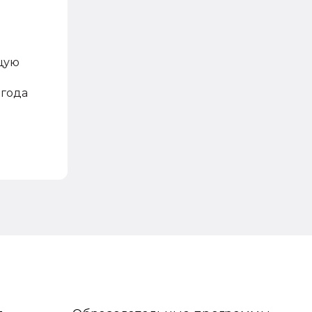
щую
 года