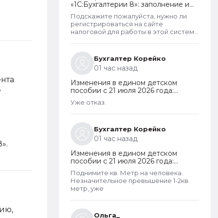
«1С:Бухгалтерии 8»: заполнение и
отправка ДОПП, уплата
Подскажите пожалуйста, нужно ли
обеспечительного платежа и
регистрироваться на сайте
получение QR-кода
налоговой для работы в этой системе
СПОТ, если работа ведется в 1С?
Бухгалтер Корейко
01 час назад
ента
Изменения в едином детском
е
пособии с 21 июля 2026 года:
пересмотр правила нулевого
Уже отказ.
дохода и новый порядок
оформления пособий по месту
пребывания
Бухгалтер Корейко
01 час назад
».
Изменения в едином детском
пособии с 21 июля 2026 года:
пересмотр правила нулевого
Поднимите кв. Метр на человека.
дохода и новый порядок
Незначительное превышение 1-2кв.
оформления пособий по месту
метр, уже
пребывания
ию,
Ольга_