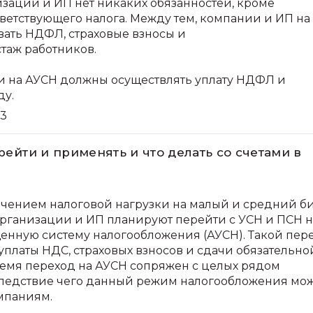
изаций и ИП нет никаких обязанностей, кроме
ветствующего налога. Между тем, компании и ИП на
ать НДФЛ, страховые взносы и
таж работников.
и на АУСН должны осуществлять уплату НДФЛ и
ду.
3
рейти и применять и что делать со счетами в
чением налоговой нагрузки на малый и средний б
 организации и ИП планируют перейти с УСН и ПСН н
нную систему налогообложения (АУСН). Такой пер
уплаты НДС, страховых взносов и сдачи обязательно
время переход на АУСН сопряжен с целых рядом
следствие чего данный режим налогообложения мо
мпаниям.