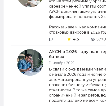
что на этом режиме у орган
своевременной уплаты соот
АУСН должны также уплачив
формировать пенсионный с
Рассказываем, как компани
страховых взносов в 2026 го
1
4.5
5770
АУСН в 2026 году: как пе
банках
11 ноября 2025
В связи с ожидаемым увели
с начала 2026 года многие
автоматизированную упроще
позволит бизнесу избежать 
отчетности. В то же самое 
ограничений и запретов, в
подойти далеко не всем ко