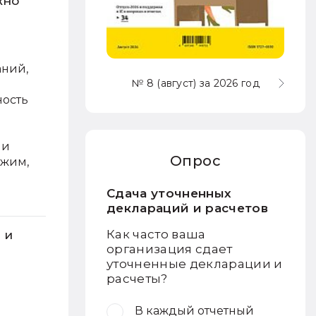
жно
аний,
№ 8 (август) за 2026 год
ность
чи
Опрос
ежим,
Сдача уточненных
деклараций и расчетов
Как часто ваша
 и
организация сдает
уточненные декларации и
расчеты?
В каждый отчетный