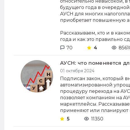
относительно невысокой, в 
будущего года в очередной 
АУСН для многих налогопла
приобретает повышенную ак
Рассказываем, кто и в как
года и как это правильно сд
70
4
8561
АУСН: что поменяется дл
01 октября 2024
Подписан закон, который 
автоматизированной упрощ
процедуру перехода на АУС
позволяет компаниям на АУ
маркетплейсы. Рассказываем
применяют или планируют п
5
11350