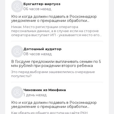
Бухгалтер-виртуоз
06 часов назад
Кто и когда должен подавать в Роскомнадзор
уведомление о прекращении обработки
персональных данных
Никак. Место регистрации оператора
персональных данных, а в случае если на стороне
оператора выступает ИП - указывается место его
жительства, является обязательным и
неотъемлемым атрибутом реестра РКН. Данная
информация подлежит обязательному
Дотошный аудитор
размещению в реестре наряду со всеми прочими
08 часов назад
сведениями. Делается это для того, чтобы у
субъектов ПД имелась возможность в случае
В Госдуме предложили выплачивать семьям по 5
нарушения их прав обратиться непосредственно к
млн рублей при рождении второго ребенка
оператору для устранения нарушений.
Это перед выборами зашевелились очередные
популисты?
Чиновник из Минфина
1 день назад
Кто и когда должен подавать в Роскомнадзор
уведомление о прекращении обработки
персональных данных
Как убрать из общего доступа на сайте РКН