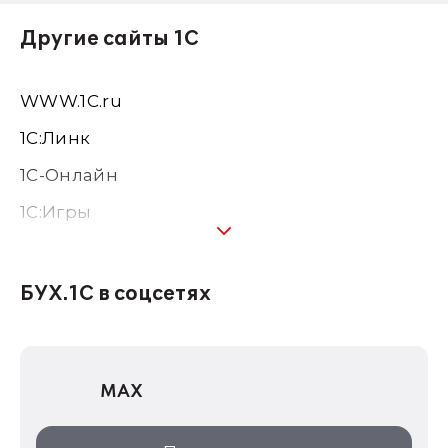
Другие сайты 1С
WWW.1С.ru
1С:Линк
1С-Онлайн
1C:Игры
1С:Предприятие 8
1С:Консалтинг
БУХ.1С в соцсетях
1Софт
1С Отраслевые решения
MAX
1С:Дистрибьюция
1С:Образование