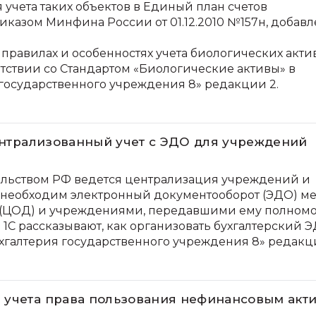
учета таких объектов в Единый план счетов
приказом Минфина России от 01.12.2010 №157н, добав
 правилах и особенностях учета биологических акти
етствии со Стандартом «Биологические активы» в
 государственного учреждения 8» редакции 2.
централизованный учет с ЭДО для учреждений
тельством РФ ведется централизация учреждений и
м необходим электронный документооборот (ЭДО) м
 (ЦОД) и учреждениями, передавшими ему полном
 1С рассказывают, как организовать бухгалтерский Э
галтерия государственного учреждения 8» редакци
 учета права пользования нефинансовым акт