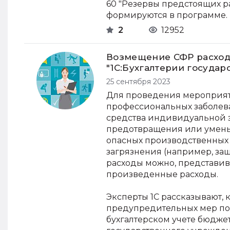
60 "Резервы предстоящих ра
формируются в программе.
2
12952
Возмещение СФР расход
"1С:Бухгалтерии государ
25 сентября 2023
Для проведения мероприят
профессиональных заболев
средства индивидуальной з
предотвращения или умень
опасных производственных 
загрязнения (например, защ
расходы можно, представи
произведенные расходы.
Эксперты 1С рассказывают, к
предупредительных мер по
бухгалтерском учете бюдже