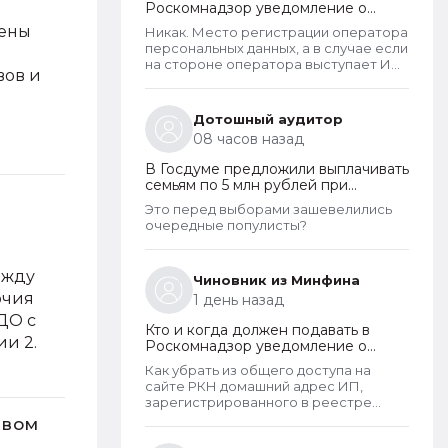
Роскомнадзор уведомление о
прекращении обработки
лены
Никак. Место регистрации оператора
персональных данных
персональных данных, а в случае если
на стороне оператора выступает ИП
вов и
- указывается место его жительства,
является обязательным и
неотъемлемым атрибутом реестра
Дотошный аудитор
РКН. Данная информация подлежит
08 часов назад
обязательному размещению в
реестре наряду со всеми прочими
В Госдуме предложили выплачивать
сведениями. Делается это для того,
семьям по 5 млн рублей при
чтобы у субъектов ПД имелась
рождении второго ребенка
возможность в случае нарушения их
Это перед выборами зашевелились
прав обратиться непосредственно к
очередные популисты?
оператору для устранения
нарушений.
ежду
Чиновник из Минфина
очия
1 день назад
ДО с
Кто и когда должен подавать в
и 2.
Роскомнадзор уведомление о
прекращении обработки
Как убрать из общего доступа на
персональных данных
сайте РКН домашний адрес ИП,
зарегистрированного в реестре
операторов перс.данных?
ивом