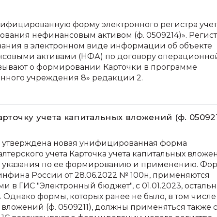
ифицированную форму электронного регистра учет
зования нефинансовым активом (ф. 0509214)». Регис
ания в электронном виде информации об объекте
нсовыми активами (НФА) по договору операционно
азывают о формировании Карточки в программе
енного учреждения 8» редакции 2.
арточку учета капитальных вложений (ф. 050921
 утверждена новая унифицированная форма
алтерского учета Карточка учета капитальных вложе
ие указания по ее формированию и применению. Фо
фина России от 28.06.2022 № 100н, применяются
 в ГИС "Электронный бюджет", с 01.01.2023, осталь
. Однако формы, которых ранее не было, в том числе
 вложений (ф. 0509211), должны применяться также 