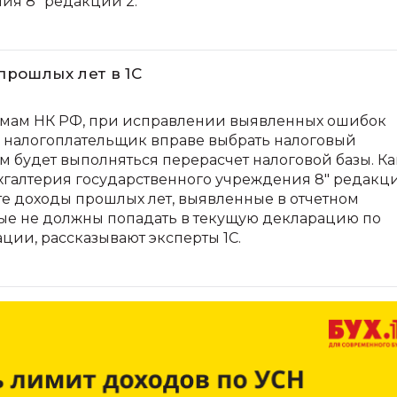
ия 8" редакции 2.
прошлых лет в 1С
мам НК РФ, при исправлении выявленных ошибок
в налогоплательщик вправе выбрать налоговый
ом будет выполняться перерасчет налоговой базы. К
ухгалтерия государственного учреждения 8" редакц
те доходы прошлых лет, выявленные в отчетном
рые не должны попадать в текущую декларацию по
ции, рассказывают эксперты 1С.