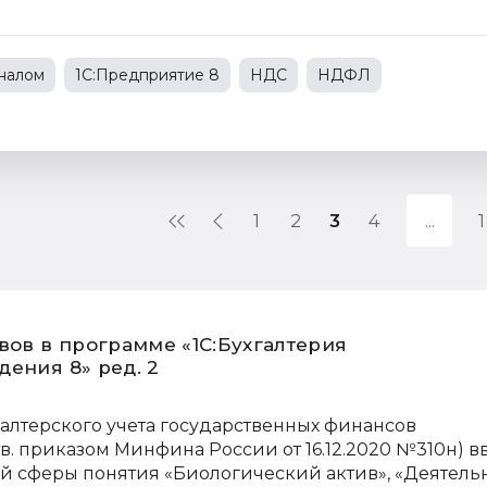
оналом
1С:Предприятие 8
НДС
НДФЛ
документооборот (ЭДО)
бюджетный учет
6-НДФЛ
1
2
3
4
вов в программе «1С:Бухгалтерия
ения 8» ред. 2
алтерского учета государственных финансов
в. приказом Минфина России от 16.12.2020 №310н) в
 сферы понятия «Биологический актив», «Деятель