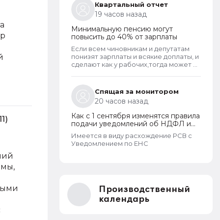
Квартальный отчет
19 часов назад
а
Минимальную пенсию могут
тр
повысить до 40% от зарплаты
Если всем чиновникам и депутатам
й
понизят зарплаты и всякие доплаты, и
сделают как у рабочих,тогда может и
пенсионерам повысят пенсии
Спящая за монитором
20 часов назад
Как с 1 сентября изменятся правила
1)
подачи уведомлений об НДФЛ и
страховых взносах
Имеется в виду расхождение РСВ с
Уведомлением по ЕНС
ний
рмы,
ными
Производственный
календарь
с