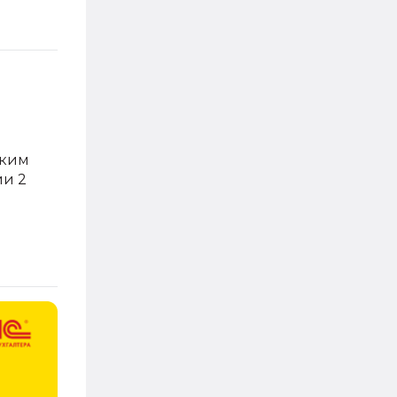
аким
ии 2