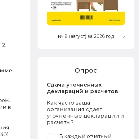
№ 8 (август) за 2026 год
 2.
Опрос
амме
Сдача уточненных
деклараций и расчетов
ром.
Как часто ваша
ии в
организация сдает
уточненные декларации и
расчеты?
ения
 401
В каждый отчетный