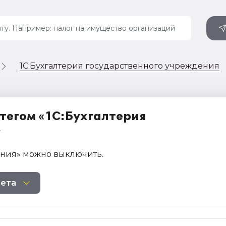
1С:Бухгалтерия государственного учреждения
 тегом «1С:Бухгалтерия
»
ения»
можно выключить
.
чета