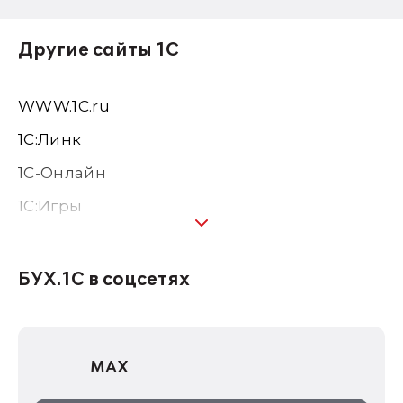
Другие сайты 1С
WWW.1С.ru
1С:Линк
1С-Онлайн
1C:Игры
1С:Предприятие 8
1С:Консалтинг
БУХ.1С в соцсетях
1Софт
1С Отраслевые решения
MAX
1С:Дистрибьюция