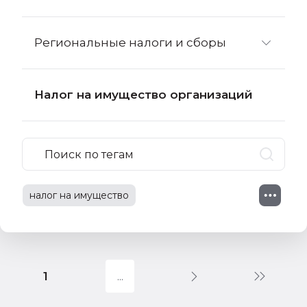
Региональные налоги и сборы
Налог на имущество организаций
налог на имущество
налог на имущество организаций
транспортный налог
налог на прибыль
1
имущественные налоги
земельный налог
судебная практика
1С:Бухгалтерия 8