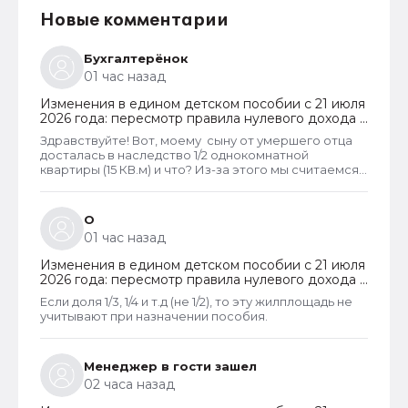
Новые комментарии
Бухгалтерёнок
01 час назад
Изменения в едином детском пособии с 21 июля
2026 года: пересмотр правила нулевого дохода и
новый порядок оформления пособий по месту
Здравствуйте! Вот, моему сыну от умершего отца
пребывания
досталась в наследство 1/2 однокомнатной
квартиры (15 КВ.м) и что? Из-за этого мы считаемся
супер обеспеченными? Отказ пришёл сразу.
Несправедливо, что унаследованные доли
наследства играют роль.
О
01 час назад
Изменения в едином детском пособии с 21 июля
2026 года: пересмотр правила нулевого дохода и
новый порядок оформления пособий по месту
Если доля 1/3, 1/4 и т.д (не 1/2), то эту жилплощадь не
пребывания
учитывают при назначении пособия.
Менеджер в гости зашел
02 часа назад