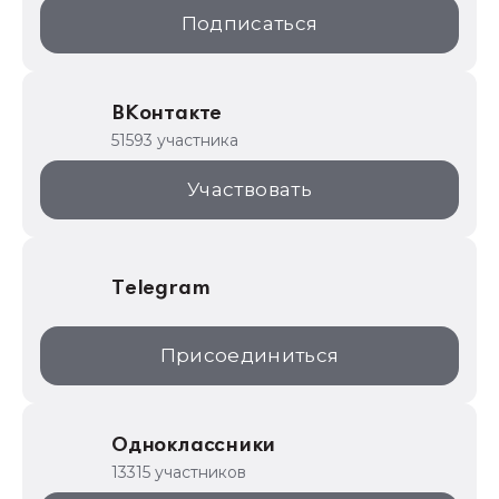
1С:Образование
Подписаться
ИТС.1C.ru
Образовательные программы
ВКонтакте
1С для торговли
51593 участника
1С:Торговая площадка
Участвовать
Telegram
Присоединиться
Одноклассники
13315 участников