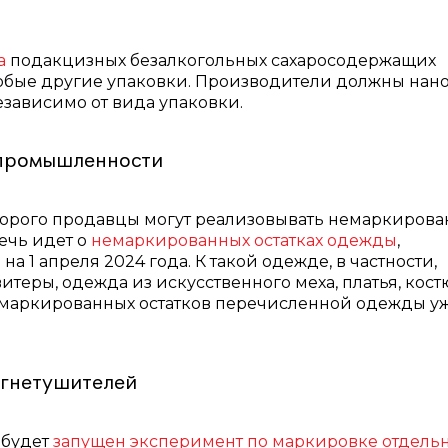
а
подакцизных безалкогольных сахаросодержащих
 любые другие упаковки. Производители должны нан
зависимо от вида упаковки.
 промышленности
оторого продавцы могут реализовывать немаркиров
ечь идет о
немаркированных остатках одежды
,
 1 апреля 2024 года. К такой одежде, в частности,
витеры, одежда из искусственного меха, платья, кос
 немаркированных остатков перечисленной одежды у
огнетушителей
 будет
запущен эксперимент по маркировке отдель