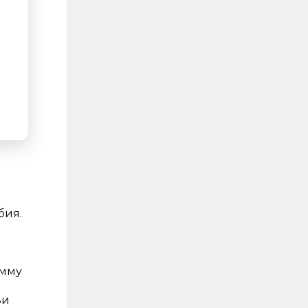
бия.
умму
ьи