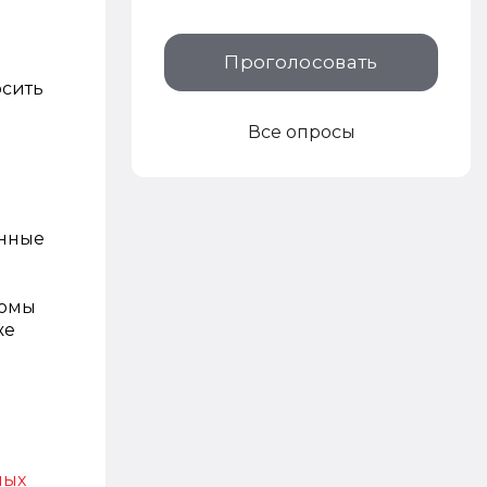
Проголосовать
осить
Все опросы
анные
тюмы
же
ных