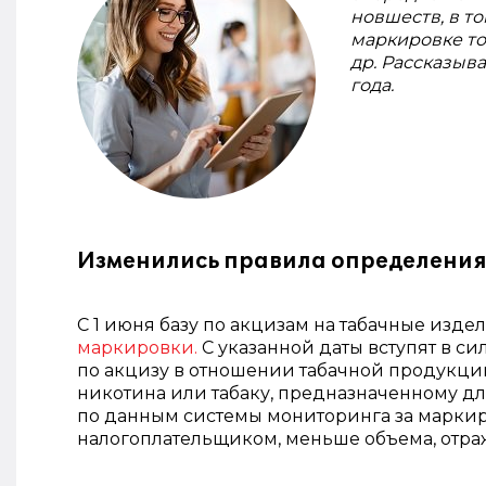
новшеств, в т
маркировке то
др. Рассказыв
года.
Изменились правила определения 
С 1 июня базу по акцизам на табачные изде
маркировки.
С указанной даты вступят в си
по акцизу в отношении табачной продукци
никотина или табаку, предназначенному дл
по данным системы мониторинга за маркир
налогоплательщиком, меньше объема, отраж