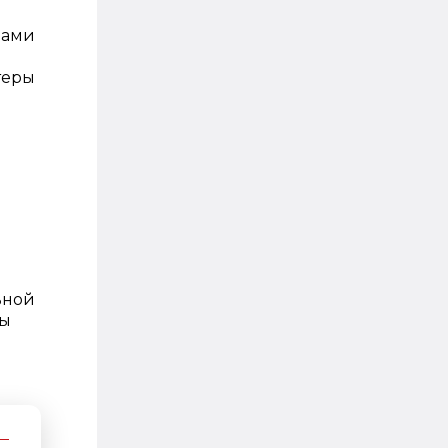
вами
теры
ьной
ры