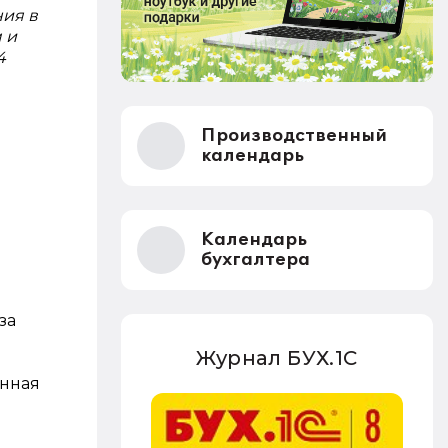
ния в
 и
4
Производственный
календарь
Календарь
бухгалтера
за
Журнал БУХ.1С
енная