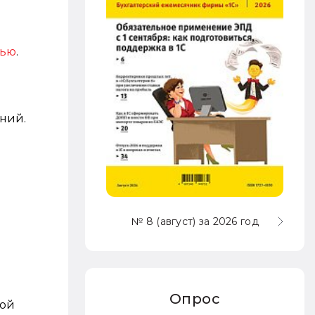
тью
.
ний.
№ 8 (август) за 2026 год
Опрос
кой