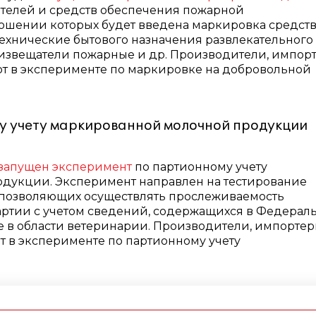
ителей и средств обеспечения пожарной
тношении которых будет введена маркировка средст
хнические бытового назначения развлекательного
; извещатели пожарные и др.
Производители, импор
т в эксперименте по маркировке на добровольной
у учету маркированной молочной продукции
 запущен эксперимент
по партионному учету
дукции. Эксперимент направлен на тестирование
 позволяющих осуществлять прослеживаемость
артии с учетом сведений, содержащихся в Федерал
 в области ветеринарии.
Производители, импорте
 в эксперименте по партионному учету