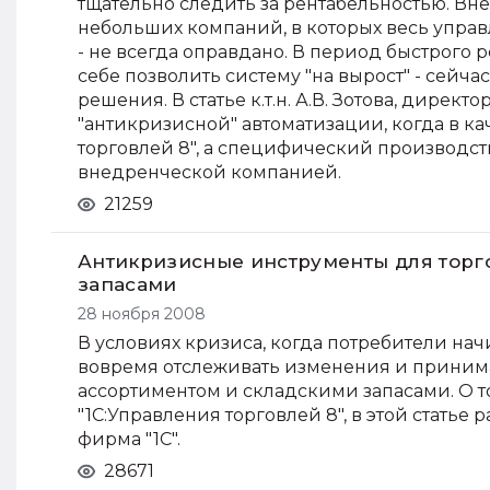
тщательно следить за рентабельностью. В
небольших компаний, в которых весь управ
- не всегда оправдано. В период быстрого
себе позволить систему "на вырост" - сей
решения. В статье к.т.н. А.В. Зотова, дире
"антикризисной" автоматизации, когда в к
торговлей 8", а специфический производс
внедренческой компанией.
21259
Антикризисные инструменты для торг
запасами
28 ноября 2008
В условиях кризиса, когда потребители на
вовремя отслеживать изменения и приним
ассортиментом и складскими запасами. О т
"1С:Управления торговлей 8", в этой статье
фирма "1С".
28671