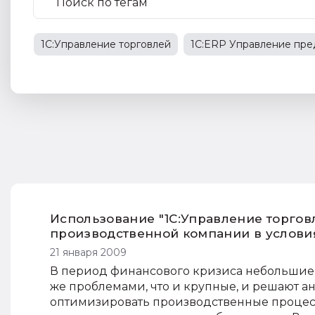
1С:Управление торговлей
1С:ERP Управление пр
маркировка изделий
коды маркировки
обязат
маркированные товары
1С:Предприятие 8
Использование "1С:Управление торгов
производственной компании в услови
21 января 2009
В период финансового кризиса небольшие
же проблемами, что и крупные, и решают а
оптимизировать производственные процес