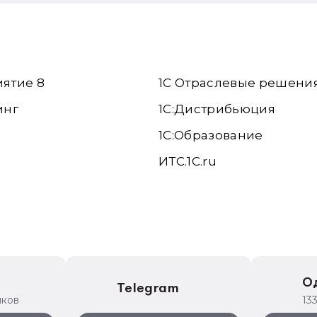
иятие 8
1С Отраслевые решени
инг
1С:Дистрибьюция
1С:Образование
ИТС.1C.ru
е
О
Telegram
иков
13