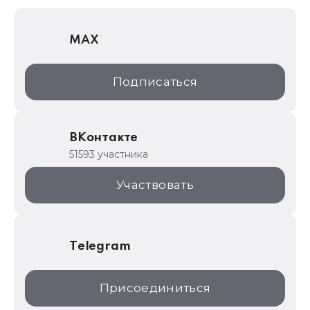
1С Отраслевые решения
MAX
1С:Дистрибьюция
1С:Образование
Подписаться
ИТС.1C.ru
Образовательные программы
ВКонтакте
1С для торговли
51593 участника
1С:Торговая площадка
Участвовать
Telegram
Присоединиться