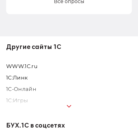
Все опросы
Другие сайты 1С
WWW.1С.ru
1С:Линк
1С-Онлайн
1C:Игры
1С:Предприятие 8
1С:Консалтинг
БУХ.1С в соцсетях
1Софт