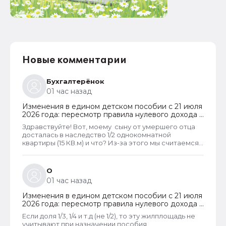
Новые комментарии
Бухгалтерёнок
01 час назад
Изменения в едином детском пособии с 21 июля
2026 года: пересмотр правила нулевого дохода и
новый порядок оформления пособий по месту
Здравствуйте! Вот, моему сыну от умершего отца
пребывания
досталась в наследство 1/2 однокомнатной
квартиры (15 КВ.м) и что? Из-за этого мы считаемся
супер обеспеченными? Отказ пришёл сразу.
Несправедливо, что унаследованные доли
наследства играют роль.
О
01 час назад
Изменения в едином детском пособии с 21 июля
2026 года: пересмотр правила нулевого дохода и
новый порядок оформления пособий по месту
Если доля 1/3, 1/4 и т.д (не 1/2), то эту жилплощадь не
пребывания
учитывают при назначении пособия.