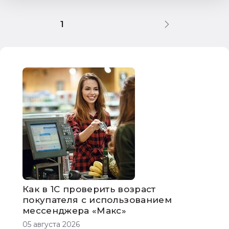
1С:Комплексная автоматизация 8
1
маркировка изделий
коды маркировки
обязательная маркировка
маркированные товары
маркировка товара
1С:Предприятие 8
дистанционная продажа
Как в 1С проверить возраст
покупателя с использованием
мессенджера «Макс»
05 августа 2026