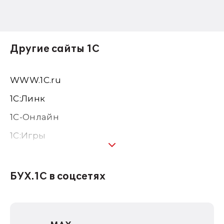
Другие сайты 1С
WWW.1С.ru
1С:Линк
1С-Онлайн
1C:Игры
1С:Предприятие 8
1С:Консалтинг
БУХ.1С в соцсетях
1Софт
1С Отраслевые решения