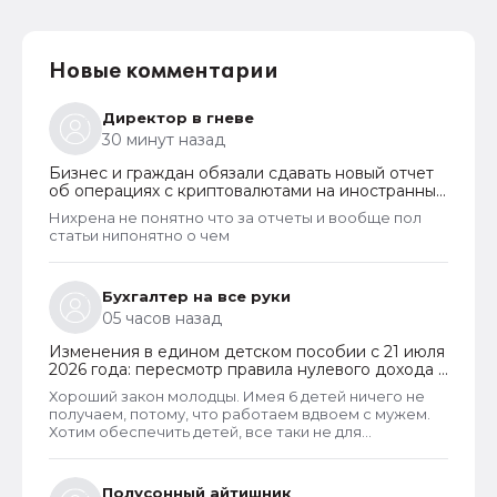
Новые комментарии
Директор в гневе
30 минут назад
Бизнес и граждан обязали сдавать новый отчет
об операциях с криптовалютами на иностранных
платформах
Нихрена не понятно что за отчеты и вообще пол
статьи нипонятно о чем
Бухгалтер на все руки
05 часов назад
Изменения в едином детском пособии с 21 июля
2026 года: пересмотр правила нулевого дохода и
новый порядок оформления пособий по месту
Хороший закон молодцы. Имея 6 детей ничего не
пребывания
получаем, потому, что работаем вдвоем с мужем.
Хотим обеспечить детей, все таки не для
государства родили. А вот алкаши и наркаманы да
лентяи которые сидят на больничных и типо
работают чтобы получать пособия их все же
Полусонный айтишник