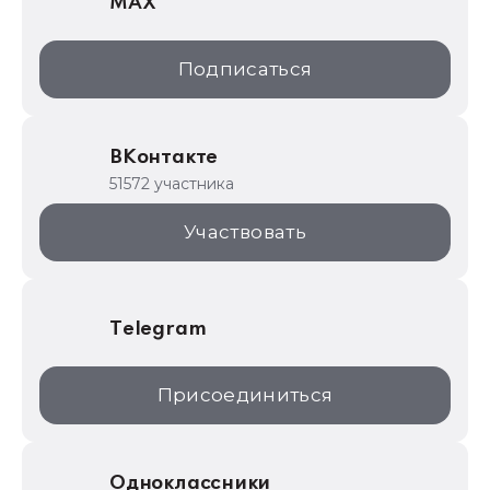
MAX
1С:Дистрибьюция
1С:Образование
Подписаться
ИТС.1C.ru
Образовательные программы
ВКонтакте
1С для торговли
51572 участника
1С:Торговая площадка
Участвовать
Telegram
Присоединиться
Одноклассники