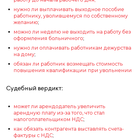
нужно ли выплачивать выходное пособие
работнику, уволившемуся по собственному
желанию
;
можно ли неделю не выходить на работу без
оформления больничного
;
нужно ли оплачивать работникам дежурства
на дому
;
обязан ли работник возмещать стоимость
повышения квалификации при увольнении
Судебный вердикт:
может ли арендодатель увеличить
арендную плату из-за того, что стал
налогоплательщиком НДС
;
как обязать контрагента выставлять счета-
фактуры с НДС
;